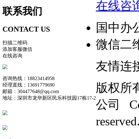
在线咨
联系
我们
国中办
CONTACT US
微信二
扫描二维码
添加客服微信
在线咨询
友情连
咨询热线：18823414958
版权所
经理直线：13691779690
邮箱：304477648@qq.com
地址：深圳市龙华新区民乐科技园17栋17-2
公司 Copy
reserv