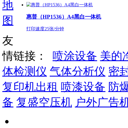
地
惠普（HP1536）A4黑白一体机
图
打印速度25张/分钟
友
情链接：
喷涂设备
美的
体检测仪
气体分析仪
密
复印机出租
喷漆设备
防
备
复盛空压机
户外广告