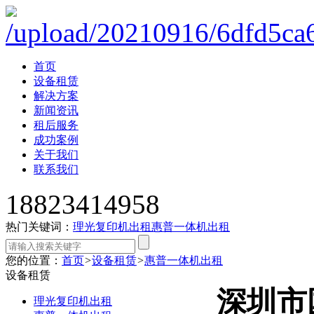
首页
设备租赁
解决方案
新闻资讯
租后服务
成功案例
关于我们
联系我们
18823414958
热门关键词：
理光复印机出租
惠普一体机出租
您的位置：
首页
>
设备租赁
>
惠普一体机出租
设备租赁
深圳市
理光复印机出租